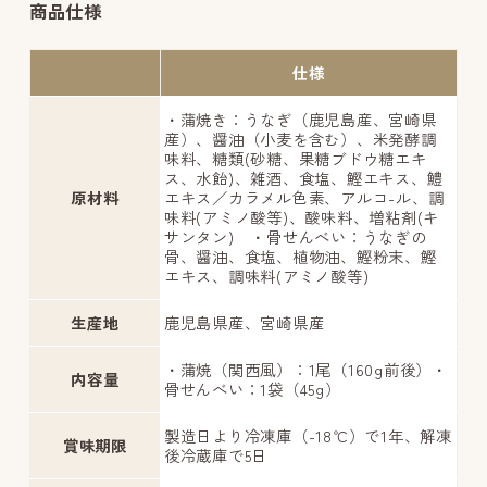
商品仕様
仕様
・蒲焼き：うなぎ（鹿児島産、宮崎県
産）、醤油（小麦を含む）、米発酵調
味料、糖類(砂糖、果糖ブドウ糖エキ
ス、水飴)、雑酒、食塩、鰹エキス、鱧
原材料
エキス／カラメル色素、アルコ-ル、調
味料(アミノ酸等)、酸味料、増粘剤(キ
サンタン) ・骨せんべい：うなぎの
骨、醤油、食塩、植物油、鰹粉末、鰹
エキス、調味料(アミノ酸等)
生産地
鹿児島県産、宮崎県産
・蒲焼（関西風）：1尾（160g前後）・
内容量
骨せんべい：1袋（45g）
製造日より冷凍庫（-18℃）で1年、解凍
賞味期限
後冷蔵庫で5日