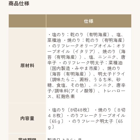
商品仕様
仕様
・塩のり：乾のり（有明海産）、塩、
菜種油 ・焼のり：乾のり（有明海産）
・のリフレークオリーブオイル：オリ
ーブオイル（イタリア）、焼のり（海
苔（有明海産））、塩、ニンニク、唐
辛子 ・のリフレーク明太子：菜種油
原材料
（国内製造・みやま市産）、焼のり
（海苔（有明海産））、明太子ドライ
（調味たらこ、澱粉、うるち米、砂
糖、食塩、その他）、ニンニク、唐辛
子/調味料(アミノ酸等）、トレハロー
ス、紅麹色素
・塩のり〔8切48枚〕 ・焼のり〔８切
４８枚〕・のりフレークリーブオイル
内容量
〔65ｇ〕 ・のりフレーク明太子〔65
ｇ〕
賞味期限
製造日より6ヶ月