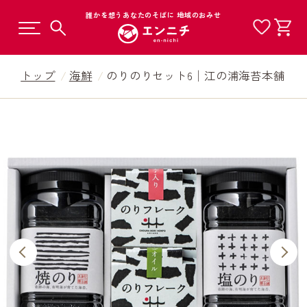
誰かを想うあなたのそばに 地域のおみせ
トップ
海鮮
のりのりセット6│江の浦海苔本舗