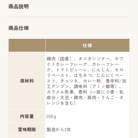
商品説明
商品仕様
仕様
鶏肉（国産）、オニオンソテー、ホワ
イトカレーフレーク、カレーフレー
ク、トマトピューレ、にんじん、セロ
リペースト、はちみつ、にんにくペー
原材料
スト、チャツネ、カレー粉、香辛料/加
工デンプン、調味料（アミノ酸等）、
カラメル色素、香料（一部に小麦・乳
成分・大豆・鶏肉・豚肉・りんご・オ
レンジを含む）
内容量
200g
賞味期限
製造から2年