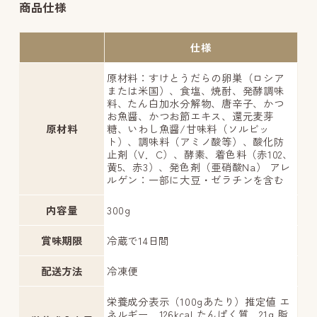
商品仕様
仕様
原材料：すけとうだらの卵巣（ロシア
または米国）、食塩、焼酎、発酵調味
料、たん白加水分解物、唐辛子、かつ
お魚醤、かつお節エキス、還元麦芽
原材料
糖、いわし魚醤/甘味料（ソルビッ
ト）、調味料（アミノ酸等）、酸化防
止剤（V．C）、酵素、着色料（赤102、
黄5、赤3）、発色剤（亜硝酸Na） アレ
ルゲン：一部に大豆・ゼラチンを含む
内容量
300g
賞味期限
冷蔵で14日間
配送方法
冷凍便
栄養成分表示（100gあたり）推定値 エ
ネルギー 126kcal たんぱく質 21g 脂