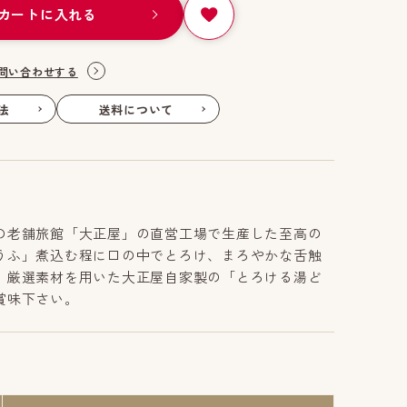
カートに入れる
問い合わせする
法
送料について
の老舗旅館「大正屋」の直営工場で生産した至高の
うふ」煮込む程に口の中でとろけ、まろやかな舌触
。厳選素材を用いた大正屋自家製の「とろける湯ど
賞味下さい。