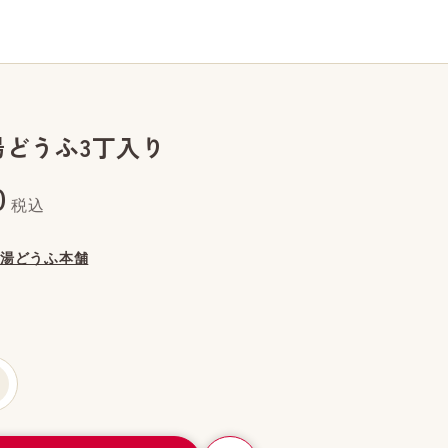
湯どうふ3丁入り
0
税込
湯どうふ本舗