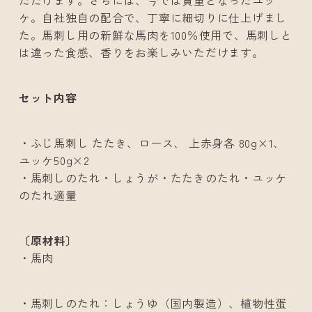
ケ。自社独自の配合で、丁寧に細切りに仕上げまし
た。馬刺し用の新鮮な馬肉を
100
％使用で、馬刺しと
は違った食感、香りをお楽しみいただけます。
セット内容
・ふじ馬刺し たたき、ロース、 上赤身各 80g×1、
ユッケ50g×2
・馬刺しのたれ・しょうが・たたきのたれ・ユッケ
のたれ適量
〔原材料〕
・馬肉
・馬刺しのたれ：しょうゆ（国内製造）、植物性蛋