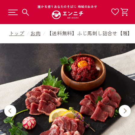
誰かを想うあなたのそばに 地域のおみせ
トップ
お肉
【送料無料】ふじ馬刺し詰合せ【雅】