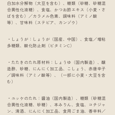
白加水分解物（大豆を含む）、糖類（砂糖、砂糖混
合異性化液糖）、食塩、かつお節エキス（小麦・さ
ばを含む）／カラメル色素、調味料（アミノ酸
等）、甘味料（ステビア、カンゾウ）
・しょうが：しょうが（国産、中国）、食塩／増粘
多糖類、酸化防止剤（ビタミンC）
・たたきのたれ原材料：しょうゆ（国内製造）、醸
造酢、砂糖、にんにく加工品、こしょう、赤唐辛子
／調味料（アミノ酸等）、（一部に小麦・大豆を含
む）
・ユッケのたれ：醤油（国内製造）、糖類（砂糖混
合異性化液糖、砂糖）、本みりん、食塩、コチジャ
ン、清酒、にんにく加工品、食用ごま油、香辛料／