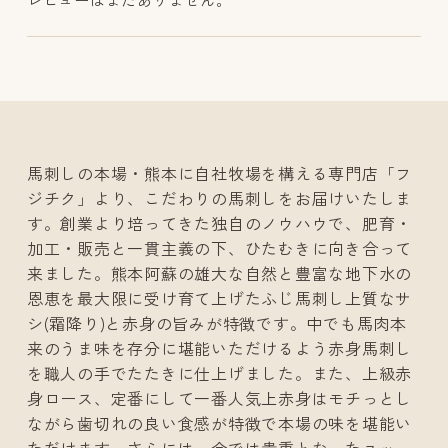
馬刺しの本場・熊本に自社牧場を構える専門店「フ
ジチク」より、こだわりの馬刺しをお届けいたしま
す。創業より培ってきた独自のノウハウで、肥育・
加工・販売と一貫主義の下、ひたむきに向き合って
来ました。熊本阿蘇の雄大な自然と豊富な地下水の
恩恵を最大限に受け育て上げたふじ馬刺し上質なサ
シ
(
霜降り
)
と赤身の旨みが特徴です。中でも馬肉本
来のうま味を存分に堪能いただけるよう赤身馬刺し
を職人の手でたたきに仕上げました。また、上級赤
身ロース、定番にして一番人気上赤身はモチっとし
ながら歯切れの良い食感が特徴で本場の味を堪能い
ただけます。さらには、今では貴重となったユッ