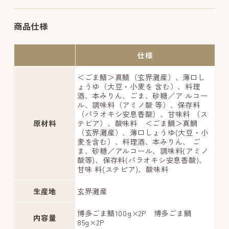
商品仕様
仕様
＜ごま鯖＞真鯖（玄界灘産）、薄口し
ょうゆ（大豆・小麦を 含む）、料理
酒、本みりん、ごま、砂糖／ア ルコー
ル、調味料（アミノ酸 等）、保存料
（パラオキシ安息香酸）、甘味料 （ス
原材料
テビア）、酸味料 ＜ごま鯛＞真鯛
（玄界灘産）、薄口しょうゆ(大豆・小
麦を含む）、料理酒、本みりん、 ご
ま、砂糖／アルコール、調味料(アミノ
酸等)、保存料(パラオキシ安息香酸)、
甘味 料(ステピア)、酸味料
生産地
玄界灘産
博多ごま鯖100g×2P 博多ごま鯛
内容量
85g×2P