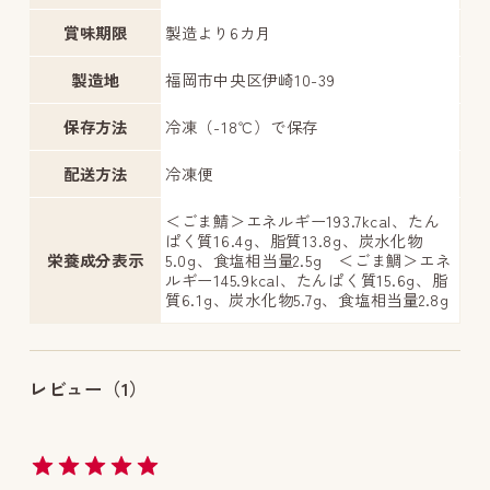
賞味期限
製造より6カ月
製造地
福岡市中央区伊崎10-39
保存方法
冷凍（-18℃）で保存
配送方法
冷凍便
＜ごま鯖＞エネルギー193.7kcal、たん
ぱく質16.4g、脂質13.8g、炭水化物
栄養成分表示
5.0g、食塩相当量2.5g ＜ごま鯛＞エネ
ルギー145.9kcal、たんぱく質15.6g、脂
質6.1g、炭水化物5.7g、食塩相当量2.8g
レビュー（1）