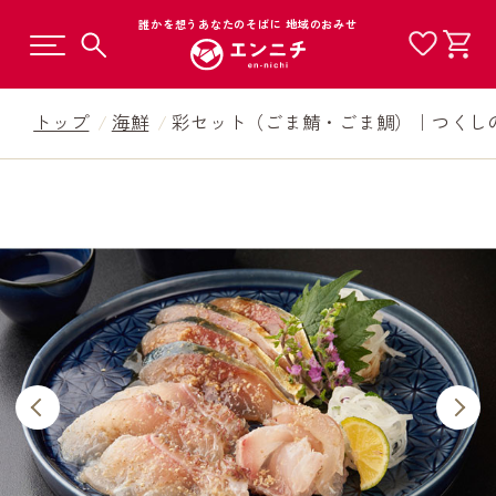
誰かを想うあなたのそばに 地域のおみせ
トップ
海鮮
彩セット（ごま鯖・ごま鯛）｜つくし