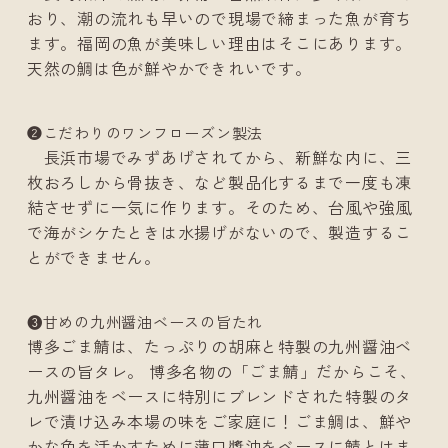
おり、潮の流れも早いので現場で締まった魚が育ち
ます。福岡の魚が美味しい理由はそこにあります。
天然の鯛は色が鮮やかできれいです。
❷こだわりのワンフローズン製法
長浜市場でみずあげされてから、新鮮な内に、三
枚おろしから骨抜き、など製品化するまで一度も凍
結させずに一気に作ります。そのため、台風や強風
で海がシケたときは水揚げがないので、製造するこ
とができません。
❸甘めの九州醤油ベースの旨たれ
博多ごま鯖は、たっぷりの胡麻と特製の九州醤油ベ
ースの旨タレ。 博多名物の「ごま鯖」だからこそ、
九州醤油をベースに特別にブレンドされた特製のタ
レで漬け込み本場の味をご家庭に！ごま鯛は、鮮や
かな色を活かすために薄口醬油をベースに鯖とはま