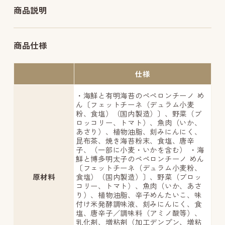
商品説明
商品仕様
仕様
・海鮮と有明海苔のペペロンチーノ め
ん〔フェットチーネ（デュラム小麦
粉、食塩）（国内製造）〕、野菜（ブ
ロッコリー、トマト）、魚肉（いか、
あさり）、植物油脂、刻みにんにく、
昆布茶、焼き海苔粉末、食塩、唐辛
子、（一部に小麦・いかを含む） ・海
鮮と博多明太子のペペロンチーノ めん
〔フェットチーネ（デュラム小麦粉、
原材料
食塩）（国内製造）〕、野菜（ブロッ
コリー、トマト）、魚肉（いか、あさ
り）、植物油脂、辛子めんたいこ、味
付け米発酵調味液、刻みにんにく、食
塩、唐辛子／調味料（アミノ酸等）、
乳化剤、増粘剤（加工デンプン、増粘