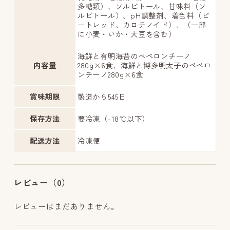
多糖類）、ソルビトール、甘味料（ソ
ルビトール）、pH調整剤、着色料（ビ
ートレッド、カロチノイド）、（一部
に小麦・いか・大豆を含む）
海鮮と有明海苔のペペロンチーノ
内容量
280g×6食、海鮮と博多明太子のペペロ
ンチーノ280g×6食
賞味期限
製造から545日
保存方法
要冷凍（-18℃以下）
配送方法
冷凍便
レビュー（0）
レビューはまだありません。