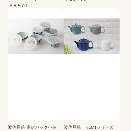
actory
￥8,570
波佐見焼 密封パック小鉢
波佐見焼 KEMIシリーズ