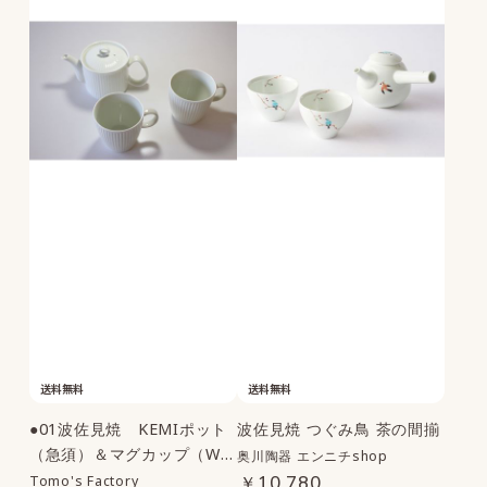
送料無料
送料無料
●01波佐見焼 KEMIポット
波佐見焼 つぐみ鳥 茶の間揃
（急須）＆マグカップ（W
奥川陶器 エンニチshop
H）３点セット｜Tomo's F
Tomo's Factory
￥10,780