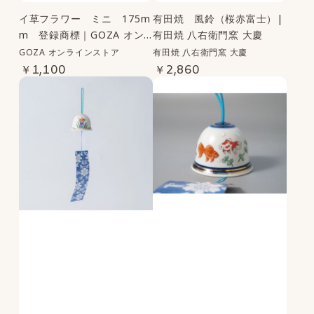
イ草フラワー ミニ 175m
有田焼 風鈴（桜赤富士）|
m 登録商標｜GOZA オン
有田焼 八右衛門窯 大慶
ラインストア
GOZA オンラインストア
有田焼 八右衛門窯 大慶
￥1,100
￥2,860