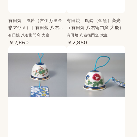
有田焼 風鈴（古伊万里金
有田焼 風鈴（金魚）畜光
彩アヤメ）| 有田焼 八右衛
（有田焼 八右衛門窯 大慶）
門窯 大慶
有田焼 八右衛門窯 大慶
有田焼 八右衛門窯 大慶
￥2,860
￥2,860