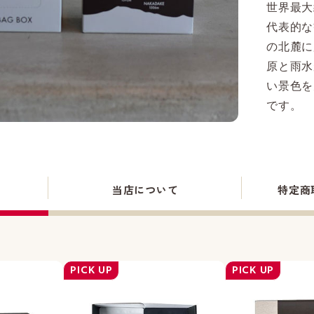
世界最大
代表的な
の北麓に
原と雨水
い景色を
です。
当店
について
特定商
PICK UP
PICK UP