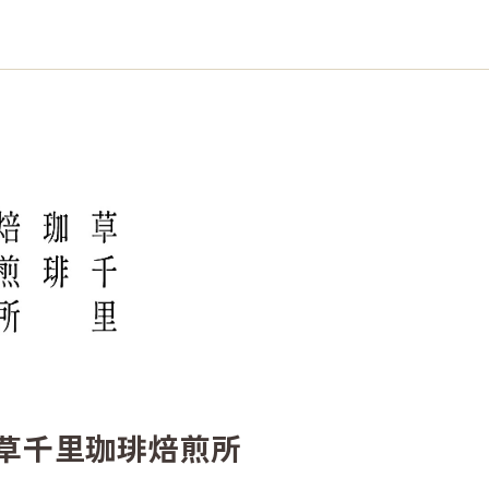
草千里珈琲焙煎所