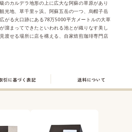
級のカルデラ地形の上に広大な阿蘇の草原があり
観光地、草千里ヶ浜。阿蘇五岳の一つ、烏帽子岳
広がる火口跡にある78万5000平方メートルの大草
が溜まってできたといわれる池とが織りなす美し
見渡せる場所に店を構える、自家焙煎珈琲専門店
取引に
基づく表記
送料
について