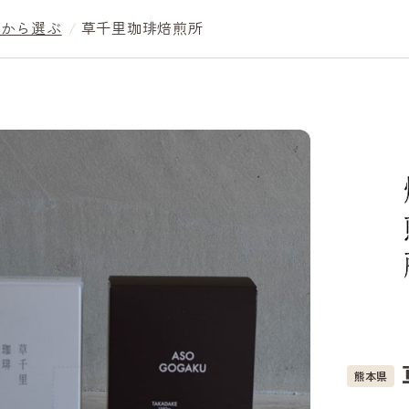
業から選ぶ
草千里珈琲焙煎所
熊本県