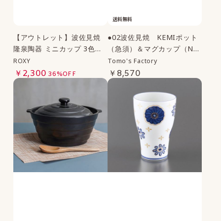
送料無料
【アウトレット】波佐見焼
●02波佐見焼 KEMIポット
隆泉陶器 ミニカップ 3色セ
（急須）＆マグカップ（N
ット（ジェダイ・ピンク・
V）３点セット｜Tomo's Fa
ROXY
Tomo's Factory
グレー）| ROXY
ctory
￥2,300
￥8,570
36%OFF