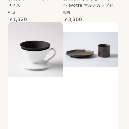
サイズ
わ evotra マルチカップセッ
ト
和山
浜陶
￥1,320
￥3,300