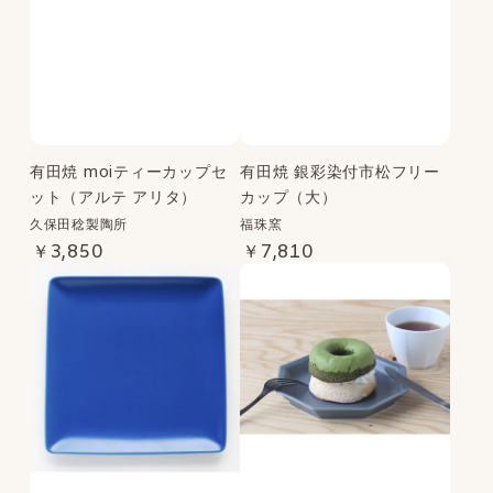
有田焼 moiティーカップセ
有田焼 銀彩染付市松フリー
ット（アルテ アリタ）
カップ（大）
久保田稔製陶所
福珠窯
￥3,850
￥7,810