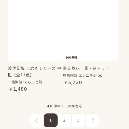
送料無料
波佐見焼 しのぎシリーズ 中
古染草花 皿・鉢セット
皿【全11色】
奥川陶器 エンニチshop
一龍陶苑/くらふと龍
￥5,720
￥1,480
430件中 1~20件表示
1
2
3