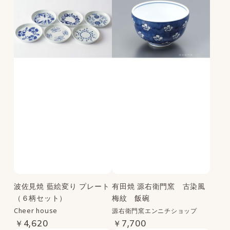
波佐見焼 藍絵変り プレート
有田焼 源右衛門窯 古染風
（６柄セット）
梅紋 飯碗
Cheer house
源右衛門窯エンニチショップ
￥4,620
￥7,700