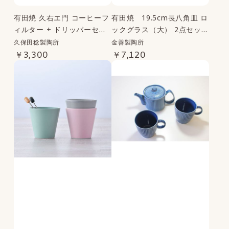
有田焼 久右エ門 コーヒーフ
有田焼 19.5cm長八角皿 ロ
ィルター + ドリッパーセッ
ックグラス（大） 2点セット
ト
｜金善製陶所
久保田稔製陶所
金善製陶所
￥3,300
￥7,120