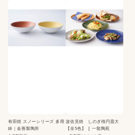
有田焼 スノーシリーズ 多用
波佐見焼 しのぎ楕円皿大
鉢｜金善製陶所
【全5色】 | 一龍陶苑