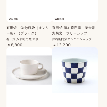
送料無料
送料無料
有田焼 Only碗®（オンリ
有田焼 源右衛門窯 染金彩
ー碗）（ブラック）
丸菊文 フリーカップ
有田焼 八右衛門窯 大慶
源右衛門窯エンニチショップ
￥8,800
￥13,200