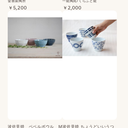
金善製陶所
一龍陶苑/くらふと龍
￥5,200
￥2,000
波佐見焼 ベベルボウル M
波佐見焼 ちょうどいいうつ