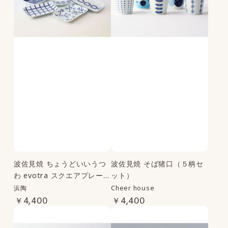
～
波佐見焼 ちょうどいいうつ
波佐見焼 そば猪口（５柄セ
わ evotra スクエアプレート
ット）
セット
浜陶
Cheer house
￥4,400
￥4,400