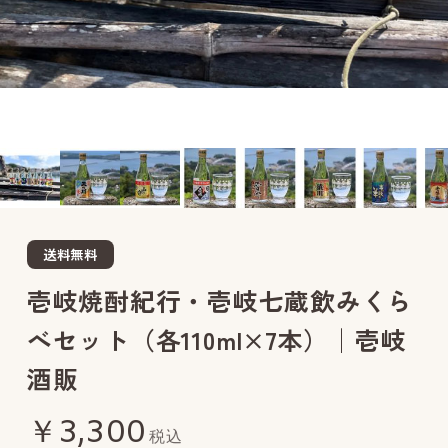
送料無料
壱岐焼酎紀行・壱岐七蔵飲みくら
べセット（各110ml×7本）│壱岐
酒販
￥3,300
税込