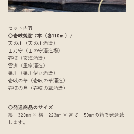
セット内容
〇壱岐焼酎 7本（各110ml）/
天の川（天の川酒造）
山乃守（山の守酒造場）
壱岐（玄海酒造）
雪洲（重家酒造）
猿川（猿川伊豆酒造）
壱岐の華（壱岐の華酒造）
壱岐の島（壱岐の蔵酒造）
〇発送商品のサイズ
縦 320㎜ × 横 223㎜ × 高さ 50㎜の箱で発送致
します。