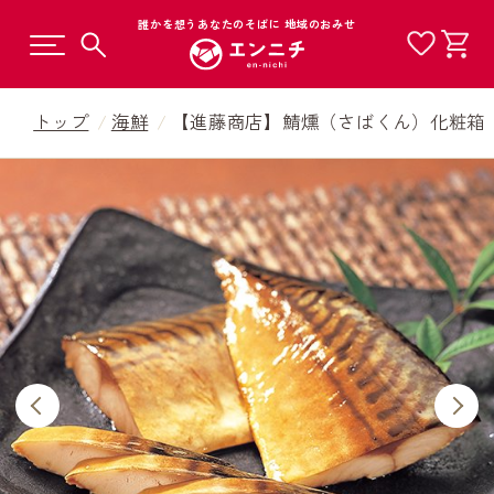
誰かを想うあなたのそばに 地域のおみせ
トップ
海鮮
【進藤商店】鯖燻（さばくん）化粧箱