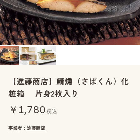
【進藤商店】鯖燻（さばくん）化
粧箱 片身2枚入り
￥1,780
税込
事業者：
進藤商店