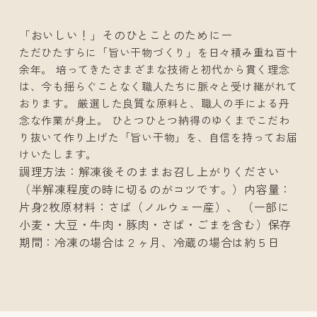
「おいしい！」そのひとことのためにー
ただひたすらに「旨い干物づくり」を日々積み重ね百十
余年。 培ってきたさまざまな技術と初代から貫く理念
は、今も揺らぐことなく職人たちに脈々と受け継がれて
おります。 厳選した良質な原料と、職人の手による丹
念な作業が身上。 ひとつひとつ納得のゆくまでこだわ
り抜いて作り上げた「旨い干物」を、自信を持ってお届
けいたします。
調理方法：解凍後そのままお召し上がりください
（半解凍程度の時に切るのがコツです。）内容量：
片身2枚原材料：さば（ノルウェー産）、 （一部に
小麦・大豆・牛肉・豚肉・さば・ごまを含む）保存
期間：冷凍の場合は２ヶ月、冷蔵の場合は約５日